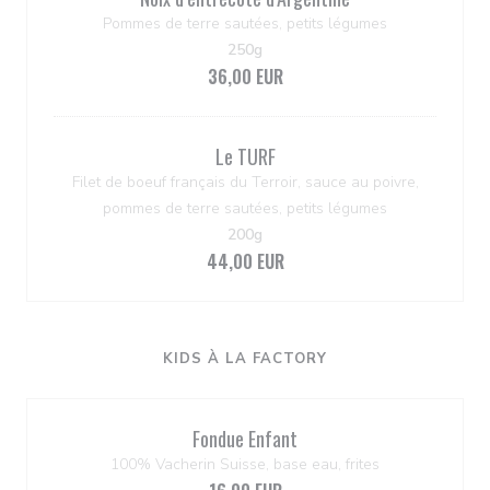
Pommes de terre sautées, petits légumes
250g
36,00 EUR
Le TURF
Filet de boeuf français du Terroir, sauce au poivre,
pommes de terre sautées, petits légumes
200g
44,00 EUR
KIDS À LA FACTORY
Fondue Enfant
100% Vacherin Suisse, base eau, frites