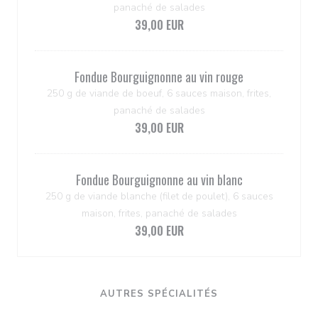
panaché de salades
39,00 EUR
Fondue Bourguignonne au vin rouge
250 g de viande de boeuf, 6 sauces maison, frites,
panaché de salades
39,00 EUR
Fondue Bourguignonne au vin blanc
250 g de viande blanche (filet de poulet), 6 sauces
maison, frites, panaché de salades
39,00 EUR
AUTRES SPÉCIALITÉS