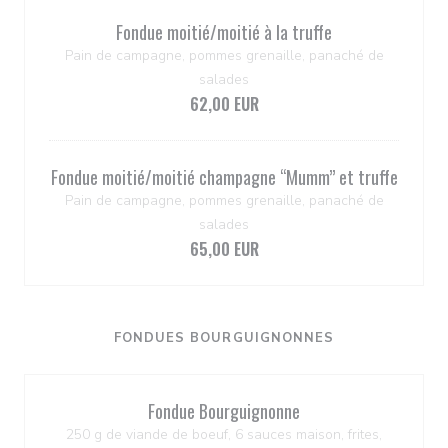
Fondue moitié/moitié à la truffe
Pain de campagne, pommes grenaille, panaché de
salades
62,00 EUR
Fondue moitié/moitié champagne ‘‘Mumm’’ et truffe
Pain de campagne, pommes grenaille, panaché de
salades
65,00 EUR
FONDUES BOURGUIGNONNES
Fondue Bourguignonne
250 g de viande de boeuf, 6 sauces maison, frites,