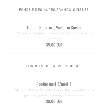
FONDUE DES ALPES FRANCO-SUISSES
Fondue Beaufort, Vacherin Suisse
Pain de campagne, pommes grenaille, panaché de
salades
39,00 EUR
FONDUES DES ALPES SUISSES
Fondue moitié/moitié
Vacherin Suisse, Gruyère Suisse, pain de campagne,
pommes grenaille, panaché de salades
39,00 EUR