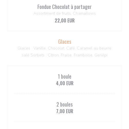
Fondue Chocolat à partager
Assortiment de fruits, Chamallows
22,00 EUR
Glaces
Glaces : Vanille, Chocolat, Café, Caramel au beurre
salé Sorbets : Citron, Fraise, Framboise, Genépi
1 boule
4,00 EUR
2 boules
7,00 EUR