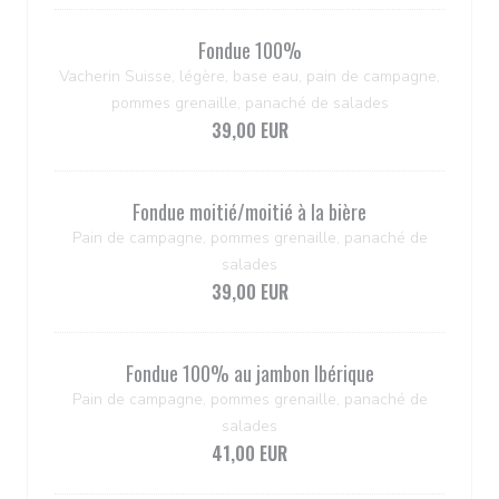
Fondue 100%
Vacherin Suisse, légère, base eau, pain de campagne,
pommes grenaille, panaché de salades
39,00 EUR
Fondue moitié/moitié à la bière
Pain de campagne, pommes grenaille, panaché de
salades
39,00 EUR
Fondue 100% au jambon Ibérique
Pain de campagne, pommes grenaille, panaché de
salades
41,00 EUR