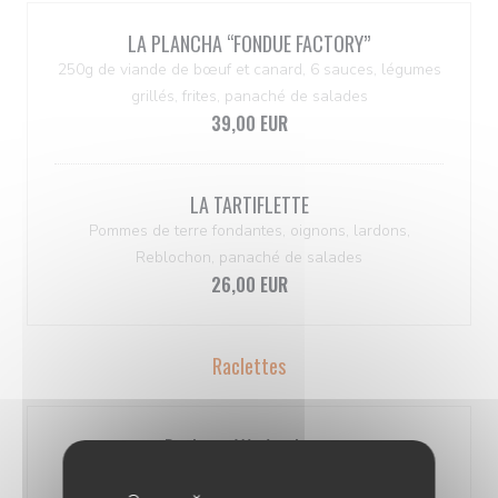
LA PLANCHA ‘‘FONDUE FACTORY’’
250g de viande de bœuf et canard, 6 sauces, légumes
grillés, frites, panaché de salades
39,00 EUR
LA TARTIFLETTE
Pommes de terre fondantes, oignons, lardons,
Reblochon, panaché de salades
26,00 EUR
Raclettes
Raclette Végétarienne
Pommes grenaille, légumes grillés, sucrine, tomate,