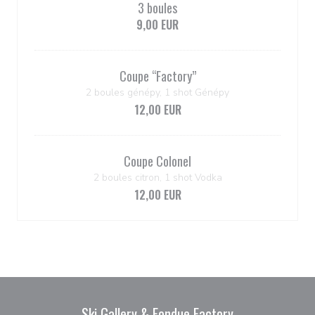
3 boules
9,00 EUR
Coupe ‘‘Factory’’
2 boules génépy, 1 shot Génépy
12,00 EUR
Coupe Colonel
2 boules citron, 1 shot Vodka
12,00 EUR
Ski Gallery & Fondue Factory