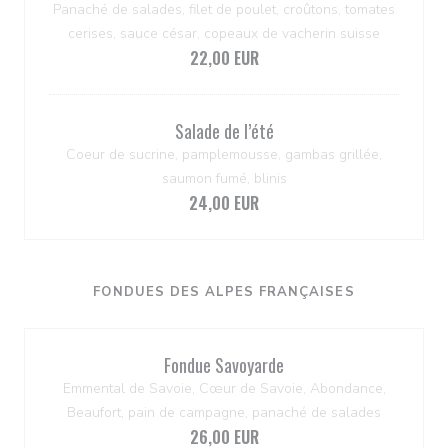
Panaché de salades, filet de poulet, croûtons, tomates
cerises, sauce césar, copeaux de vacherin suisse
22,00 EUR
Salade de l’été
Coeur de sucrine, pamplemousse, gambas grillée,
saumon fumé, blinis
24,00 EUR
FONDUES DES ALPES FRANÇAISES
Fondue Savoyarde
Emmental de Savoie, Cœur de Savoie, Abondance,
Beaufort, pain de campagne, panaché de salades
26,00 EUR