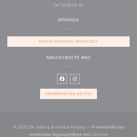
04 79 08 04 37
ΚΡΆΤΗΣΗ
ΚΆΝΤΕ ΚΡΆΤΗΣΗ ΤΡΑΠΕΖΙΟΎ
ΑΚΟΛΟΥΘΉΣΤΕ ΜΑΣ
Facebook ((ανοίγει σε νέο παράθυρ
Instagram ((ανοίγει σε νέο π
ΕΝΗΜΕΡΩΤΙΚΌ ΔΕΛΤΊΟ
© 2026 Ski Gallery & Fondue Factory — Η ιστοσελίδα του
((ανοίγει σε νέ
εστιατορίου δημιουργήθηκε από
Zenchef