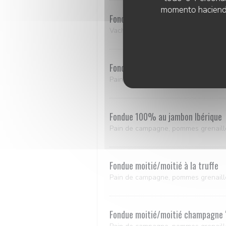
momento haciendo c
Fondue 100%
Vacherin Suisse, légère, base eau,
Fondue moitié/moitié à la bière
Pain de campagne, pommes grenaill
Fondue 100% au jambon Ibérique
Pain de campagne, pommes grenaill
Fondue moitié/moitié à la truffe
Pain de campagne, pommes grenaill
Fondue moitié/moitié champagne ‘