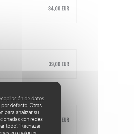
34,00 EUR
39,00 EUR
 recopilación de datos
 por defecto. Otras
n para analizar su
lacionadas con redes
39,00 EUR
ar todo', 'Rechazar
ones en cualquier