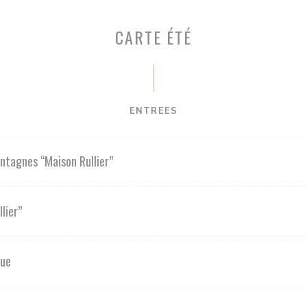
CARTE ÉTÉ
ENTREES
tagnes ‘‘Maison Rullier’’
lier’’
que