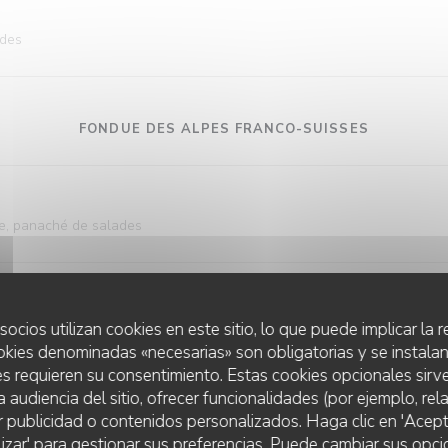
ades
FONDUE DES ALPES FRANCO-SUISSES
e, panaché de salades
FONDUES DES ALPES SUISSES
socios utilizan cookies en este sitio, lo que puede implicar la
okies denominadas «necesarias» son obligatorias y se instalan
s requieren su consentimiento. Estas cookies opcionales sirve
a audiencia del sitio, ofrecer funcionalidades (por ejemplo, re
ain de campagne, pommes grenaille, panaché de salades
r publicidad o contenidos personalizados. Haga clic en 'Acept
lizar' para gestionar sus preferencias. Puede cambiar sus opci