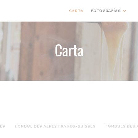
CARTA
FOTOGRAFÍAS
(
Carta
SES
FONDUE DES ALPES FRANCO-SUISSES
FONDUES DES 