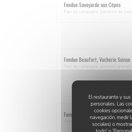
Fondue Savoyarde aux Cèpes
Pain de campagne, panaché de sal
Fondue Beaufort, Vacherin Suisse
Pain de campagne, pommes grenaill
El restaurante y sus 
personales. Las co
cookies opcionale
Fondue moitié/moitié
navegación, medir l
Vacherin Suisse, Gruyère Suisse, p
sociales) o mostra
todo' o 'Persona