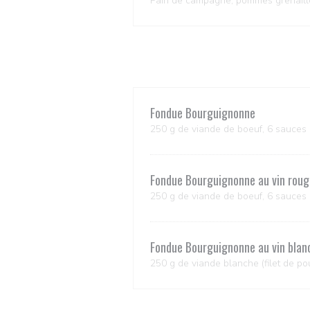
Pain de campagne, pommes grenaill
Fondue Bourguignonne
250 g de viande de boeuf, 6 sauces 
Fondue Bourguignonne au vin roug
250 g de viande de boeuf, 6 sauces 
Fondue Bourguignonne au vin blan
250 g de viande blanche (filet de po