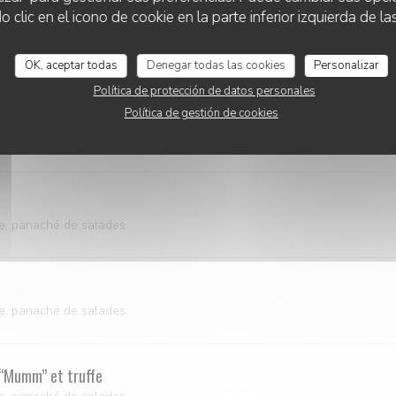
lic en el icono de cookie en la parte inferior izquierda de las
 pain de campagne, pommes grenaille, panaché de salades
OK, aceptar todas
Denegar todas las cookies
Personalizar
Política de protección de datos personales
Política de gestión de cookies
e, panaché de salades
e, panaché de salades
e, panaché de salades
‘Mumm’’ et truffe