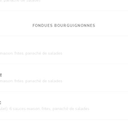
e, panaché de salades
FONDUES BOURGUIGNONNES
maison, frites, panaché de salades
e
maison, frites, panaché de salades
c
ulet), 6 sauces maison, frites, panaché de salades