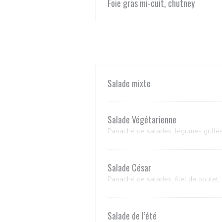
Foie gras mi-cuit, chutney
Salade mixte
Salade Végétarienne
Panaché de salades, légumes grillés
Salade César
Panaché de salades, filet de poulet,
Salade de l’été