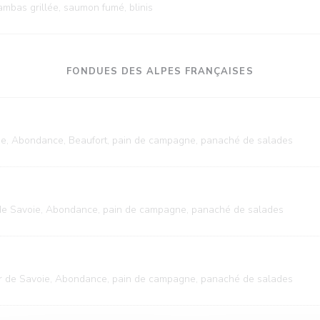
mbas grillée, saumon fumé, blinis
FONDUES DES ALPES FRANÇAISES
e, Abondance, Beaufort, pain de campagne, panaché de salades
e Savoie, Abondance, pain de campagne, panaché de salades
r de Savoie, Abondance, pain de campagne, panaché de salades