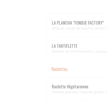
LA PLANCHA ‘‘FONDUE FACTORY’’
250g de viande de bœuf et canard, 6
LA TARTIFLETTE
Pommes de terre fondantes, oignons
Raclettes
Raclette Végétarienne
Pommes grenaille, légumes grillés, 