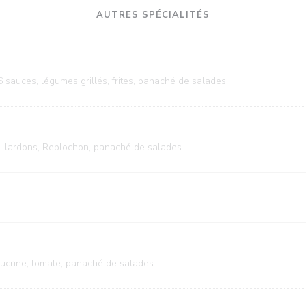
AUTRES SPÉCIALITÉS
 sauces, légumes grillés, frites, panaché de salades
, lardons, Reblochon, panaché de salades
sucrine, tomate, panaché de salades