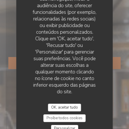
audiência do site, oferecer
funcionalidades (por exemplo,
relacionadas às redes sociais)
ou exibir publicidade ou
RESTAURANTE TRADICIONAL
•
VAL-D'ISÈRE
conteúdos personalizados.
Clique em 'OK, aceitar tudo',
Ski Gallery & Fondue Factory
'Recusar tudo' ou
'Personalizar' para gerenciar
suas preferências. Você pode
RESERVAR UMA MESA
alterar suas escolhas a
qualquer momento clicando
no ícone de cookie no canto
inferior esquerdo das páginas
do site.
OK, aceitar tudo
Proíbe todos cookies
Personalizar